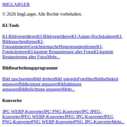
IMGLARGER
© 2026 ImgLarger. Alle Rechte vorbehalten.
KI-Tools
KI-Bildvergrößerer
KI-Bildvergrößerer
KI-Anime-Hochskalierer
KI-
Bildrauschentferner
KI-
Fotooptimierer
Gesichtsretusche
Hintergrundentferner
KI-
Fotokolorierer
KI-basierte Restaurierung alter Fotos
KI-basierte
Restaurierung alter Fotos
Mehr...
Bildbearbeitungsprogramme
Bild zuschneiden
Bild drehen
Bild spiegeln
Fotofilter
Bildhelligkeit
anpassen
Bildkontrast anpassen
Bildsättigung
anpassen
Bildbelichtung anpassen
Mehr...
Konverter
JPG WEBP-Konverter
JPG PNG-Konverter
JPG JPEG-
Konverter
JPEG WEBP-Konverter
JPEG JPG-Konverter
JPEG
PNG-Konverter
PNG WEBP-Konverter
PNG JPG-Konverter
Mehr...