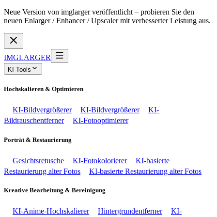
Neue Version von imglarger veröffentlicht – probieren Sie den
neuen Enlarger / Enhancer / Upscaler mit verbesserter Leistung aus.
IMGLARGER
KI-Tools
Hochskalieren & Optimieren
KI-Bildvergrößerer
KI-Bildvergrößerer
KI-
Bildrauschentferner
KI-Fotooptimierer
Porträt & Restaurierung
Gesichtsretusche
KI-Fotokolorierer
KI-basierte
Restaurierung alter Fotos
KI-basierte Restaurierung alter Fotos
Kreative Bearbeitung & Bereinigung
KI-Anime-Hochskalierer
Hintergrundentferner
KI-