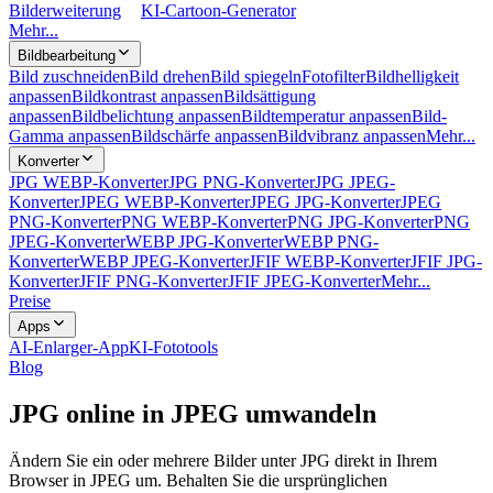
Bilderweiterung
KI-Cartoon-Generator
Mehr...
Bildbearbeitung
Bild zuschneiden
Bild drehen
Bild spiegeln
Fotofilter
Bildhelligkeit
anpassen
Bildkontrast anpassen
Bildsättigung
anpassen
Bildbelichtung anpassen
Bildtemperatur anpassen
Bild-
Gamma anpassen
Bildschärfe anpassen
Bildvibranz anpassen
Mehr...
Konverter
JPG WEBP-Konverter
JPG PNG-Konverter
JPG JPEG-
Konverter
JPEG WEBP-Konverter
JPEG JPG-Konverter
JPEG
PNG-Konverter
PNG WEBP-Konverter
PNG JPG-Konverter
PNG
JPEG-Konverter
WEBP JPG-Konverter
WEBP PNG-
Konverter
WEBP JPEG-Konverter
JFIF WEBP-Konverter
JFIF JPG-
Konverter
JFIF PNG-Konverter
JFIF JPEG-Konverter
Mehr...
Preise
Apps
AI-Enlarger-App
KI-Fototools
Blog
JPG online in JPEG umwandeln
Ändern Sie ein oder mehrere Bilder unter JPG direkt in Ihrem
Browser in JPEG um. Behalten Sie die ursprünglichen