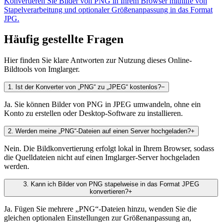
Konvertieren Sie Bilder von PNG in Ihrem Browser mithilfe von
Stapelverarbeitung und optionaler Größenanpassung in das Format
JPG.
Häufig gestellte Fragen
Hier finden Sie klare Antworten zur Nutzung dieses Online-
Bildtools von Imglarger.
1
.
Ist der Konverter von „PNG“ zu „JPEG“ kostenlos?
−
Ja. Sie können Bilder von PNG in JPEG umwandeln, ohne ein
Konto zu erstellen oder Desktop-Software zu installieren.
2
.
Werden meine „PNG“-Dateien auf einen Server hochgeladen?
+
Nein. Die Bildkonvertierung erfolgt lokal in Ihrem Browser, sodass
die Quelldateien nicht auf einen Imglarger-Server hochgeladen
werden.
3
.
Kann ich Bilder von PNG stapelweise in das Format JPEG
konvertieren?
+
Ja. Fügen Sie mehrere „PNG“-Dateien hinzu, wenden Sie die
gleichen optionalen Einstellungen zur Größenanpassung an,