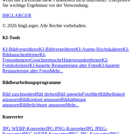
Sie wichtige Ergebnisse vor der Verwendung.
IMGLARGER
© 2026 ImgLarger. Alle Rechte vorbehalten.
KI-Tools
KI-Bildvergrößerer
KI-Bildvergrößerer
KI-Anime-Hochskalierer
KI-
Bildrauschentferner
KI-
Fotooptimierer
Gesichtsretusche
Hintergrundentferner
KI-
Fotokolorierer
KI-basierte Restaurierung alter Fotos
KI-basierte
Restaurierung alter Fotos
Mehr...
Bildbearbeitungsprogramme
Bild zuschneiden
Bild drehen
Bild spiegeln
Fotofilter
Bildhelligkeit
anpassen
Bildkontrast anpassen
Bildsättigung
anpassen
Bildbelichtung anpassen
Mehr...
Konverter
JPG WEBP-Konverter
JPG PNG-Konverter
JPG JPEG-
Konverter
JPEG WEBP-Konverter
JPEG JPG-Konverter
JPEG