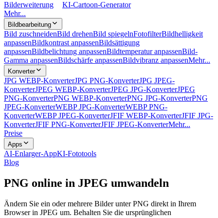
Bilderweiterung
KI-Cartoon-Generator
Mehr...
Bildbearbeitung
Bild zuschneiden
Bild drehen
Bild spiegeln
Fotofilter
Bildhelligkeit
anpassen
Bildkontrast anpassen
Bildsättigung
anpassen
Bildbelichtung anpassen
Bildtemperatur anpassen
Bild-
Gamma anpassen
Bildschärfe anpassen
Bildvibranz anpassen
Mehr...
Konverter
JPG WEBP-Konverter
JPG PNG-Konverter
JPG JPEG-
Konverter
JPEG WEBP-Konverter
JPEG JPG-Konverter
JPEG
PNG-Konverter
PNG WEBP-Konverter
PNG JPG-Konverter
PNG
JPEG-Konverter
WEBP JPG-Konverter
WEBP PNG-
Konverter
WEBP JPEG-Konverter
JFIF WEBP-Konverter
JFIF JPG-
Konverter
JFIF PNG-Konverter
JFIF JPEG-Konverter
Mehr...
Preise
Apps
AI-Enlarger-App
KI-Fototools
Blog
PNG online in JPEG umwandeln
Ändern Sie ein oder mehrere Bilder unter PNG direkt in Ihrem
Browser in JPEG um. Behalten Sie die ursprünglichen