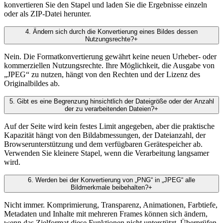
konvertieren Sie den Stapel und laden Sie die Ergebnisse einzeln
oder als ZIP-Datei herunter.
4
.
Ändern sich durch die Konvertierung eines Bildes dessen
Nutzungsrechte?
+
Nein. Die Formatkonvertierung gewährt keine neuen Urheber- oder
kommerziellen Nutzungsrechte. Ihre Möglichkeit, die Ausgabe von
„JPEG“ zu nutzen, hängt von den Rechten und der Lizenz des
Originalbildes ab.
5
.
Gibt es eine Begrenzung hinsichtlich der Dateigröße oder der Anzahl
der zu verarbeitenden Dateien?
+
Auf der Seite wird kein festes Limit angegeben, aber die praktische
Kapazität hängt von den Bildabmessungen, der Dateianzahl, der
Browserunterstützung und dem verfügbaren Gerätespeicher ab.
Verwenden Sie kleinere Stapel, wenn die Verarbeitung langsamer
wird.
6
.
Werden bei der Konvertierung von „PNG“ in „JPEG“ alle
Bildmerkmale beibehalten?
+
Nicht immer. Komprimierung, Transparenz, Animationen, Farbtiefe,
Metadaten und Inhalte mit mehreren Frames können sich ändern,
wenn das Zielformat diese Funktionen nicht unterstützt. Überprüfen