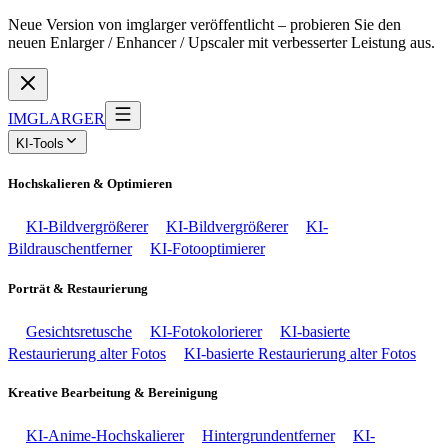
Neue Version von imglarger veröffentlicht – probieren Sie den
neuen Enlarger / Enhancer / Upscaler mit verbesserter Leistung aus.
IMGLARGER
KI-Tools
Hochskalieren & Optimieren
KI-Bildvergrößerer
KI-Bildvergrößerer
KI-
Bildrauschentferner
KI-Fotooptimierer
Porträt & Restaurierung
Gesichtsretusche
KI-Fotokolorierer
KI-basierte
Restaurierung alter Fotos
KI-basierte Restaurierung alter Fotos
Kreative Bearbeitung & Bereinigung
KI-Anime-Hochskalierer
Hintergrundentferner
KI-