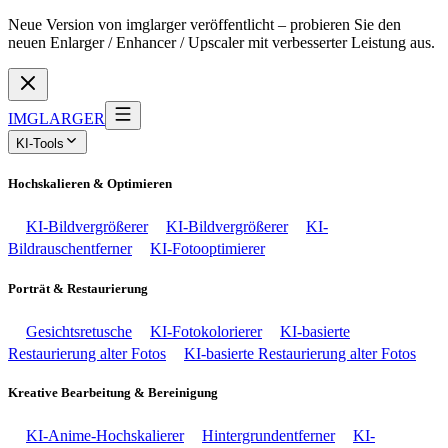
Neue Version von imglarger veröffentlicht – probieren Sie den
neuen Enlarger / Enhancer / Upscaler mit verbesserter Leistung aus.
IMGLARGER
KI-Tools
Hochskalieren & Optimieren
KI-Bildvergrößerer
KI-Bildvergrößerer
KI-
Bildrauschentferner
KI-Fotooptimierer
Porträt & Restaurierung
Gesichtsretusche
KI-Fotokolorierer
KI-basierte
Restaurierung alter Fotos
KI-basierte Restaurierung alter Fotos
Kreative Bearbeitung & Bereinigung
KI-Anime-Hochskalierer
Hintergrundentferner
KI-