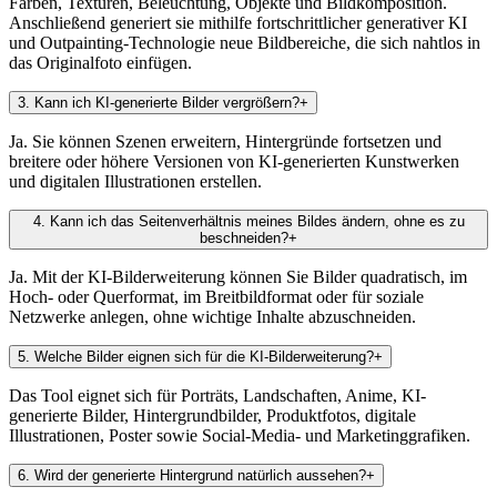
Farben, Texturen, Beleuchtung, Objekte und Bildkomposition.
Anschließend generiert sie mithilfe fortschrittlicher generativer KI
und Outpainting-Technologie neue Bildbereiche, die sich nahtlos in
das Originalfoto einfügen.
3
.
Kann ich KI-generierte Bilder vergrößern?
+
Ja. Sie können Szenen erweitern, Hintergründe fortsetzen und
breitere oder höhere Versionen von KI-generierten Kunstwerken
und digitalen Illustrationen erstellen.
4
.
Kann ich das Seitenverhältnis meines Bildes ändern, ohne es zu
beschneiden?
+
Ja. Mit der KI-Bilderweiterung können Sie Bilder quadratisch, im
Hoch- oder Querformat, im Breitbildformat oder für soziale
Netzwerke anlegen, ohne wichtige Inhalte abzuschneiden.
5
.
Welche Bilder eignen sich für die KI-Bilderweiterung?
+
Das Tool eignet sich für Porträts, Landschaften, Anime, KI-
generierte Bilder, Hintergrundbilder, Produktfotos, digitale
Illustrationen, Poster sowie Social-Media- und Marketinggrafiken.
6
.
Wird der generierte Hintergrund natürlich aussehen?
+