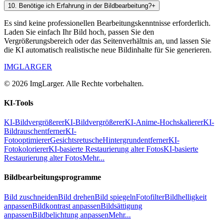
10
.
Benötige ich Erfahrung in der Bildbearbeitung?
+
Es sind keine professionellen Bearbeitungskenntnisse erforderlich.
Laden Sie einfach Ihr Bild hoch, passen Sie den
Vergrößerungsbereich oder das Seitenverhältnis an, und lassen Sie
die KI automatisch realistische neue Bildinhalte für Sie generieren.
IMGLARGER
© 2026 ImgLarger. Alle Rechte vorbehalten.
KI-Tools
KI-Bildvergrößerer
KI-Bildvergrößerer
KI-Anime-Hochskalierer
KI-
Bildrauschentferner
KI-
Fotooptimierer
Gesichtsretusche
Hintergrundentferner
KI-
Fotokolorierer
KI-basierte Restaurierung alter Fotos
KI-basierte
Restaurierung alter Fotos
Mehr...
Bildbearbeitungsprogramme
Bild zuschneiden
Bild drehen
Bild spiegeln
Fotofilter
Bildhelligkeit
anpassen
Bildkontrast anpassen
Bildsättigung
anpassen
Bildbelichtung anpassen
Mehr...