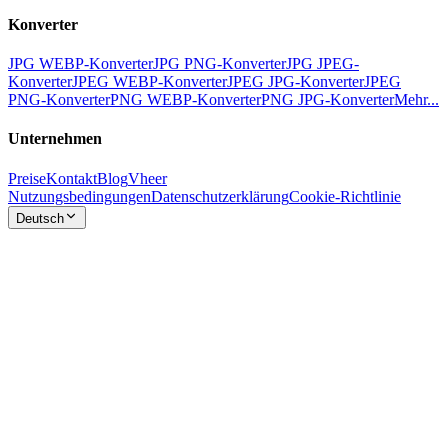
Konverter
JPG WEBP-Konverter
JPG PNG-Konverter
JPG JPEG-
Konverter
JPEG WEBP-Konverter
JPEG JPG-Konverter
JPEG
PNG-Konverter
PNG WEBP-Konverter
PNG JPG-Konverter
Mehr...
Unternehmen
Preise
Kontakt
Blog
Vheer
Nutzungsbedingungen
Datenschutzerklärung
Cookie-Richtlinie
Deutsch