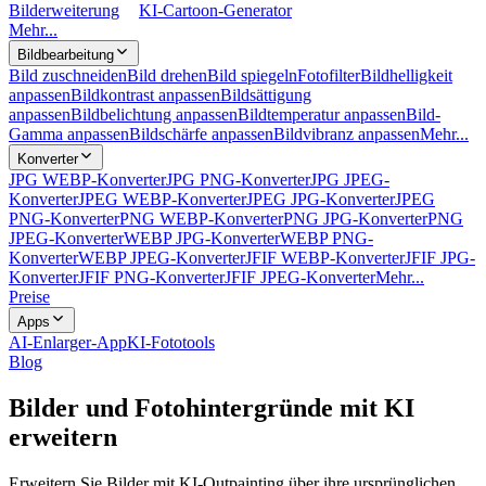
Bilderweiterung
KI-Cartoon-Generator
Mehr...
Bildbearbeitung
Bild zuschneiden
Bild drehen
Bild spiegeln
Fotofilter
Bildhelligkeit
anpassen
Bildkontrast anpassen
Bildsättigung
anpassen
Bildbelichtung anpassen
Bildtemperatur anpassen
Bild-
Gamma anpassen
Bildschärfe anpassen
Bildvibranz anpassen
Mehr...
Konverter
JPG WEBP-Konverter
JPG PNG-Konverter
JPG JPEG-
Konverter
JPEG WEBP-Konverter
JPEG JPG-Konverter
JPEG
PNG-Konverter
PNG WEBP-Konverter
PNG JPG-Konverter
PNG
JPEG-Konverter
WEBP JPG-Konverter
WEBP PNG-
Konverter
WEBP JPEG-Konverter
JFIF WEBP-Konverter
JFIF JPG-
Konverter
JFIF PNG-Konverter
JFIF JPEG-Konverter
Mehr...
Preise
Apps
AI-Enlarger-App
KI-Fototools
Blog
Bilder und Fotohintergründe mit KI
erweitern
Erweitern Sie Bilder mit KI-Outpainting über ihre ursprünglichen