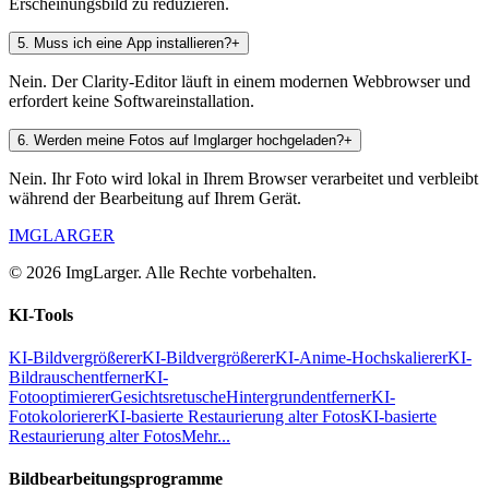
Erscheinungsbild zu reduzieren.
5
.
Muss ich eine App installieren?
+
Nein. Der Clarity-Editor läuft in einem modernen Webbrowser und
erfordert keine Softwareinstallation.
6
.
Werden meine Fotos auf Imglarger hochgeladen?
+
Nein. Ihr Foto wird lokal in Ihrem Browser verarbeitet und verbleibt
während der Bearbeitung auf Ihrem Gerät.
IMGLARGER
© 2026 ImgLarger. Alle Rechte vorbehalten.
KI-Tools
KI-Bildvergrößerer
KI-Bildvergrößerer
KI-Anime-Hochskalierer
KI-
Bildrauschentferner
KI-
Fotooptimierer
Gesichtsretusche
Hintergrundentferner
KI-
Fotokolorierer
KI-basierte Restaurierung alter Fotos
KI-basierte
Restaurierung alter Fotos
Mehr...
Bildbearbeitungsprogramme