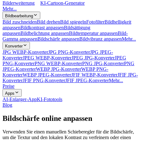
Bilderweiterung
KI-Cartoon-Generator
Mehr...
Bildbearbeitung
Bild zuschneiden
Bild drehen
Bild spiegeln
Fotofilter
Bildhelligkeit
anpassen
Bildkontrast anpassen
Bildsättigung
anpassen
Bildbelichtung anpassen
Bildtemperatur anpassen
Bild-
Gamma anpassen
Bildschärfe anpassen
Bildvibranz anpassen
Mehr...
Konverter
JPG WEBP-Konverter
JPG PNG-Konverter
JPG JPEG-
Konverter
JPEG WEBP-Konverter
JPEG JPG-Konverter
JPEG
PNG-Konverter
PNG WEBP-Konverter
PNG JPG-Konverter
PNG
JPEG-Konverter
WEBP JPG-Konverter
WEBP PNG-
Konverter
WEBP JPEG-Konverter
JFIF WEBP-Konverter
JFIF JPG-
Konverter
JFIF PNG-Konverter
JFIF JPEG-Konverter
Mehr...
Preise
Apps
AI-Enlarger-App
KI-Fototools
Blog
Bildschärfe online anpassen
Verwenden Sie einen manuellen Schieberegler für die Bildschärfe,
um die Textur und den lokalen Kontrast zu verfeinern oder einen