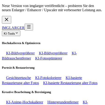
Neue Version von imglarger veröffentlicht – probieren Sie den
neuen Enlarger / Enhancer / Upscaler mit verbesserter Leistung aus.
IMGLARGER
KI-Tools
Hochskalieren & Optimieren
KI-Bildvergrößerer
KI-Bildvergrößerer
KI-
Bildrauschentferner
KI-Fotooptimierer
Porträt & Restaurierung
Gesichtsretusche
KI-Fotokolorierer
KI-basierte
Restaurierung alter Fotos
KI-basierte Restaurierung alter Fotos
Kreative Bearbeitung & Bereinigung
KI-Anime-Hochskalierer
Hintergrundentferner
KI-