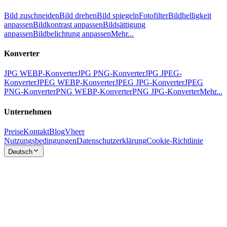
Bild zuschneiden
Bild drehen
Bild spiegeln
Fotofilter
Bildhelligkeit
anpassen
Bildkontrast anpassen
Bildsättigung
anpassen
Bildbelichtung anpassen
Mehr...
Konverter
JPG WEBP-Konverter
JPG PNG-Konverter
JPG JPEG-
Konverter
JPEG WEBP-Konverter
JPEG JPG-Konverter
JPEG
PNG-Konverter
PNG WEBP-Konverter
PNG JPG-Konverter
Mehr...
Unternehmen
Preise
Kontakt
Blog
Vheer
Nutzungsbedingungen
Datenschutzerklärung
Cookie-Richtlinie
Deutsch