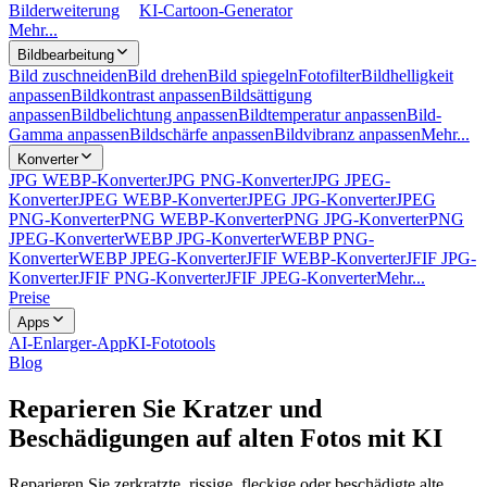
Bilderweiterung
KI-Cartoon-Generator
Mehr...
Bildbearbeitung
Bild zuschneiden
Bild drehen
Bild spiegeln
Fotofilter
Bildhelligkeit
anpassen
Bildkontrast anpassen
Bildsättigung
anpassen
Bildbelichtung anpassen
Bildtemperatur anpassen
Bild-
Gamma anpassen
Bildschärfe anpassen
Bildvibranz anpassen
Mehr...
Konverter
JPG WEBP-Konverter
JPG PNG-Konverter
JPG JPEG-
Konverter
JPEG WEBP-Konverter
JPEG JPG-Konverter
JPEG
PNG-Konverter
PNG WEBP-Konverter
PNG JPG-Konverter
PNG
JPEG-Konverter
WEBP JPG-Konverter
WEBP PNG-
Konverter
WEBP JPEG-Konverter
JFIF WEBP-Konverter
JFIF JPG-
Konverter
JFIF PNG-Konverter
JFIF JPEG-Konverter
Mehr...
Preise
Apps
AI-Enlarger-App
KI-Fototools
Blog
Reparieren Sie Kratzer und
Beschädigungen auf alten Fotos mit KI
Reparieren Sie zerkratzte, rissige, fleckige oder beschädigte alte