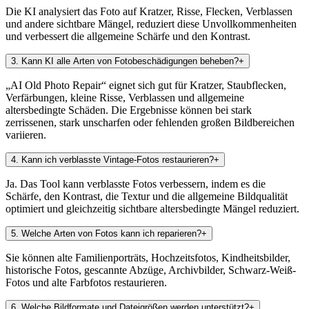
Die KI analysiert das Foto auf Kratzer, Risse, Flecken, Verblassen
und andere sichtbare Mängel, reduziert diese Unvollkommenheiten
und verbessert die allgemeine Schärfe und den Kontrast.
3
.
Kann KI alle Arten von Fotobeschädigungen beheben?
+
„AI Old Photo Repair“ eignet sich gut für Kratzer, Staubflecken,
Verfärbungen, kleine Risse, Verblassen und allgemeine
altersbedingte Schäden. Die Ergebnisse können bei stark
zerrissenen, stark unscharfen oder fehlenden großen Bildbereichen
variieren.
4
.
Kann ich verblasste Vintage-Fotos restaurieren?
+
Ja. Das Tool kann verblasste Fotos verbessern, indem es die
Schärfe, den Kontrast, die Textur und die allgemeine Bildqualität
optimiert und gleichzeitig sichtbare altersbedingte Mängel reduziert.
5
.
Welche Arten von Fotos kann ich reparieren?
+
Sie können alte Familienporträts, Hochzeitsfotos, Kindheitsbilder,
historische Fotos, gescannte Abzüge, Archivbilder, Schwarz-Weiß-
Fotos und alte Farbfotos restaurieren.
6
.
Welche Bildformate und Dateigrößen werden unterstützt?
+