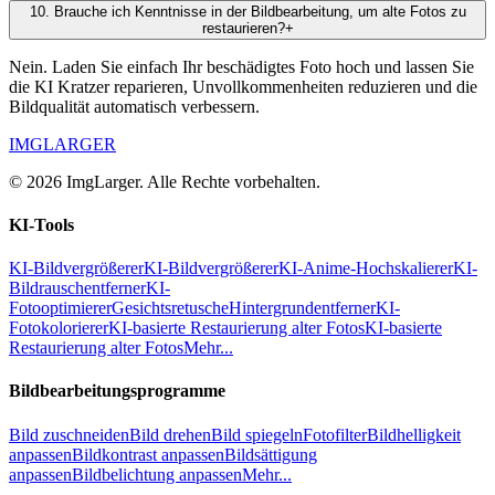
10
.
Brauche ich Kenntnisse in der Bildbearbeitung, um alte Fotos zu
restaurieren?
+
Nein. Laden Sie einfach Ihr beschädigtes Foto hoch und lassen Sie
die KI Kratzer reparieren, Unvollkommenheiten reduzieren und die
Bildqualität automatisch verbessern.
IMGLARGER
© 2026 ImgLarger. Alle Rechte vorbehalten.
KI-Tools
KI-Bildvergrößerer
KI-Bildvergrößerer
KI-Anime-Hochskalierer
KI-
Bildrauschentferner
KI-
Fotooptimierer
Gesichtsretusche
Hintergrundentferner
KI-
Fotokolorierer
KI-basierte Restaurierung alter Fotos
KI-basierte
Restaurierung alter Fotos
Mehr...
Bildbearbeitungsprogramme
Bild zuschneiden
Bild drehen
Bild spiegeln
Fotofilter
Bildhelligkeit
anpassen
Bildkontrast anpassen
Bildsättigung
anpassen
Bildbelichtung anpassen
Mehr...