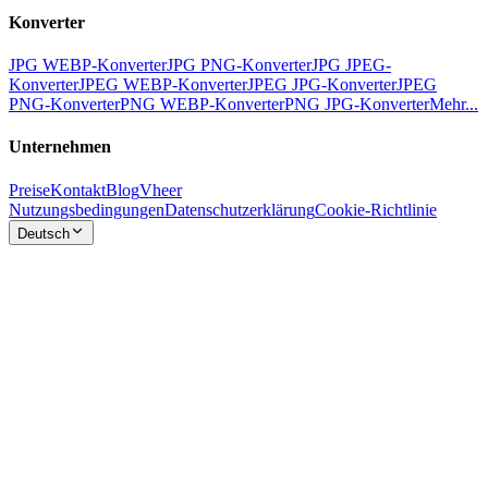
Konverter
JPG WEBP-Konverter
JPG PNG-Konverter
JPG JPEG-
Konverter
JPEG WEBP-Konverter
JPEG JPG-Konverter
JPEG
PNG-Konverter
PNG WEBP-Konverter
PNG JPG-Konverter
Mehr...
Unternehmen
Preise
Kontakt
Blog
Vheer
Nutzungsbedingungen
Datenschutzerklärung
Cookie-Richtlinie
Deutsch