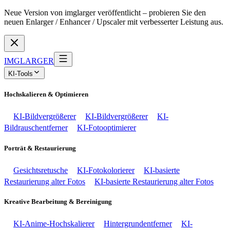
Neue Version von imglarger veröffentlicht – probieren Sie den
neuen Enlarger / Enhancer / Upscaler mit verbesserter Leistung aus.
IMGLARGER
KI-Tools
Hochskalieren & Optimieren
KI-Bildvergrößerer
KI-Bildvergrößerer
KI-
Bildrauschentferner
KI-Fotooptimierer
Porträt & Restaurierung
Gesichtsretusche
KI-Fotokolorierer
KI-basierte
Restaurierung alter Fotos
KI-basierte Restaurierung alter Fotos
Kreative Bearbeitung & Bereinigung
KI-Anime-Hochskalierer
Hintergrundentferner
KI-