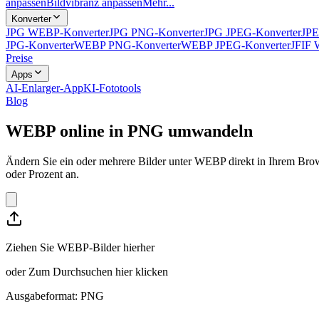
anpassen
Bildvibranz anpassen
Mehr...
Konverter
JPG WEBP-Konverter
JPG PNG-Konverter
JPG JPEG-Konverter
JPE
JPG-Konverter
WEBP PNG-Konverter
WEBP JPEG-Konverter
JFIF 
Preise
Apps
AI-Enlarger-App
KI-Fototools
Blog
WEBP online in PNG umwandeln
Ändern Sie ein oder mehrere Bilder unter WEBP direkt in Ihrem Brow
oder Prozent an.
Ziehen Sie WEBP-Bilder hierher
oder
Zum Durchsuchen hier klicken
Ausgabeformat: PNG