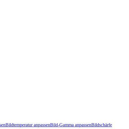
sen
Bildtemperatur anpassen
Bild-Gamma anpassen
Bildschärfe