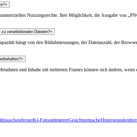
te?
+
ommerziellen Nutzungsrechte. Ihre Möglichkeit, die Ausgabe von „PN
r zu verarbeitenden Dateien?
+
e Kapazität hängt von den Bildabmessungen, der Dateianzahl, der Brow
beibehalten?
+
etadaten und Inhalte mit mehreren Frames können sich ändern, wenn da
ldrauschentferner
KI-Fotooptimierer
Gesichtsretusche
Hintergrundentfer