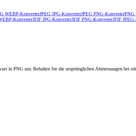
G WEBP-Konverter
JPEG JPG-Konverter
JPEG PNG-Konverter
PNG 
WEBP-Konverter
JFIF JPG-Konverter
JFIF PNG-Konverter
JFIF JPEG-
ser in PNG um. Behalten Sie die ursprünglichen Abmessungen bei oder