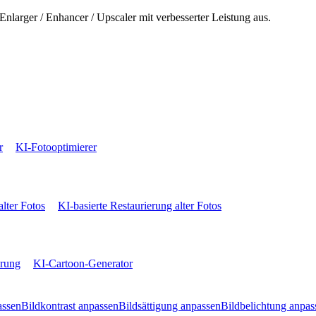
Enlarger / Enhancer / Upscaler mit verbesserter Leistung aus.
r
KI-Fotooptimierer
alter Fotos
KI-basierte Restaurierung alter Fotos
erung
KI-Cartoon-Generator
assen
Bildkontrast anpassen
Bildsättigung anpassen
Bildbelichtung anpas