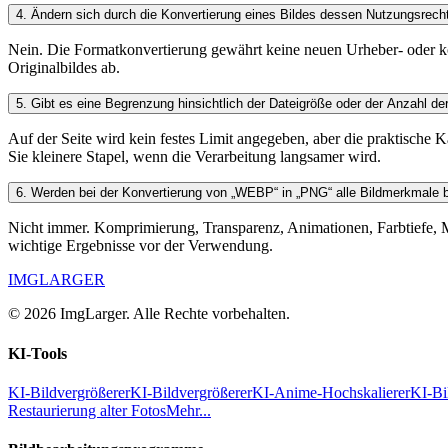
4
.
Ändern sich durch die Konvertierung eines Bildes dessen Nutzungsrech
Nein. Die Formatkonvertierung gewährt keine neuen Urheber- oder k
Originalbildes ab.
5
.
Gibt es eine Begrenzung hinsichtlich der Dateigröße oder der Anzahl de
Auf der Seite wird kein festes Limit angegeben, aber die praktisch
Sie kleinere Stapel, wenn die Verarbeitung langsamer wird.
6
.
Werden bei der Konvertierung von „WEBP“ in „PNG“ alle Bildmerkmale 
Nicht immer. Komprimierung, Transparenz, Animationen, Farbtiefe, M
wichtige Ergebnisse vor der Verwendung.
IMGLARGER
© 2026 ImgLarger. Alle Rechte vorbehalten.
KI-Tools
KI-Bildvergrößerer
KI-Bildvergrößerer
KI-Anime-Hochskalierer
KI-Bi
Restaurierung alter Fotos
Mehr...