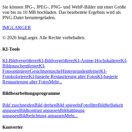
Sie können JPG-, JPEG-, PNG- und WebP-Bilder mit einer Größe
von bis zu 10 MB hochladen. Das bearbeitete Ergebnis wird als
PNG-Datei heruntergeladen.
IMGLARGER
© 2026 ImgLarger. Alle Rechte vorbehalten.
KI-Tools
KI-Bildvergrößerer
KI-Bildvergrößerer
KI-Anime-Hochskalierer
KI-
Bildrauschentferner
KI-
Fotooptimierer
Gesichtsretusche
Hintergrundentferner
KI-
Fotokolorierer
KI-basierte Restaurierung alter Fotos
KI-basierte
Restaurierung alter Fotos
Mehr...
Bildbearbeitungsprogramme
Bild zuschneiden
Bild drehen
Bild spiegeln
Fotofilter
Bildhelligkeit
anpassen
Bildkontrast anpassen
Bildsättigung
anpassen
Bildbelichtung anpassen
Mehr...
Konverter