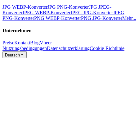
JPG WEBP-Konverter
JPG PNG-Konverter
JPG JPEG-
Konverter
JPEG WEBP-Konverter
JPEG JPG-Konverter
JPEG
PNG-Konverter
PNG WEBP-Konverter
PNG JPG-Konverter
Mehr...
Unternehmen
Preise
Kontakt
Blog
Vheer
Nutzungsbedingungen
Datenschutzerklärung
Cookie-Richtlinie
Deutsch