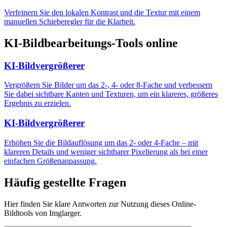
Verfeinern Sie den lokalen Kontrast und die Textur mit einem
manuellen Schieberegler für die Klarheit.
KI-Bildbearbeitungs-Tools online
KI-Bildvergrößerer
Vergrößern Sie Bilder um das 2-, 4- oder 8-Fache und verbessern
Sie dabei sichtbare Kanten und Texturen, um ein klareres, größeres
Ergebnis zu erzielen.
KI-Bildvergrößerer
Erhöhen Sie die Bildauflösung um das 2- oder 4-Fache – mit
klareren Details und weniger sichtbarer Pixelierung als bei einer
einfachen Größenanpassung.
Häufig gestellte Fragen
Hier finden Sie klare Antworten zur Nutzung dieses Online-
Bildtools von Imglarger.