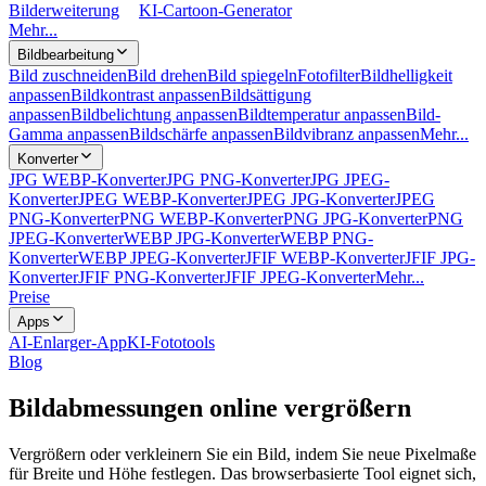
Bilderweiterung
KI-Cartoon-Generator
Mehr...
Bildbearbeitung
Bild zuschneiden
Bild drehen
Bild spiegeln
Fotofilter
Bildhelligkeit
anpassen
Bildkontrast anpassen
Bildsättigung
anpassen
Bildbelichtung anpassen
Bildtemperatur anpassen
Bild-
Gamma anpassen
Bildschärfe anpassen
Bildvibranz anpassen
Mehr...
Konverter
JPG WEBP-Konverter
JPG PNG-Konverter
JPG JPEG-
Konverter
JPEG WEBP-Konverter
JPEG JPG-Konverter
JPEG
PNG-Konverter
PNG WEBP-Konverter
PNG JPG-Konverter
PNG
JPEG-Konverter
WEBP JPG-Konverter
WEBP PNG-
Konverter
WEBP JPEG-Konverter
JFIF WEBP-Konverter
JFIF JPG-
Konverter
JFIF PNG-Konverter
JFIF JPEG-Konverter
Mehr...
Preise
Apps
AI-Enlarger-App
KI-Fototools
Blog
Bildabmessungen online vergrößern
Vergrößern oder verkleinern Sie ein Bild, indem Sie neue Pixelmaße
für Breite und Höhe festlegen. Das browserbasierte Tool eignet sich,