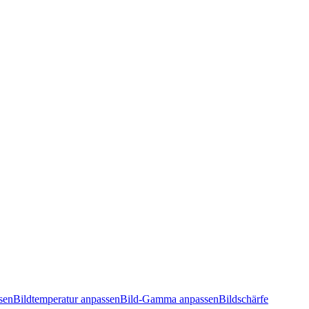
sen
Bildtemperatur anpassen
Bild-Gamma anpassen
Bildschärfe