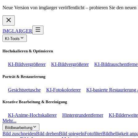
Neue Version von imglarger veröffentlicht – probieren Sie den neuen 
IMGLARGER
KI-Tools
Hochskalieren & Optimieren
KI-Bildvergrößerer
KI-Bildvergrößerer
KI-Bildrauschentferne
Porträt & Restaurierung
Gesichtsretusche
KI-Fotokolorierer
KI-basierte Restaurierung 
Kreative Bearbeitung & Bereinigung
KI-Anime-Hochskalierer
Hintergrundentferner
KI-Bilderweit
Mehr...
Bildbearbeitung
Bild zuschneiden
Bild drehen
Bild spiegeln
Fotofilter
Bildhelligkeit anp