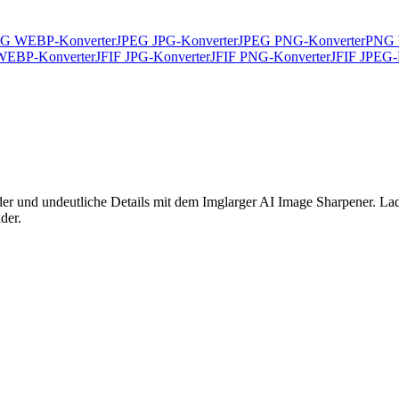
G WEBP-Konverter
JPEG JPG-Konverter
JPEG PNG-Konverter
PNG 
WEBP-Konverter
JFIF JPG-Konverter
JFIF PNG-Konverter
JFIF JPEG-
r und undeutliche Details mit dem Imglarger AI Image Sharpener. Laden
der.