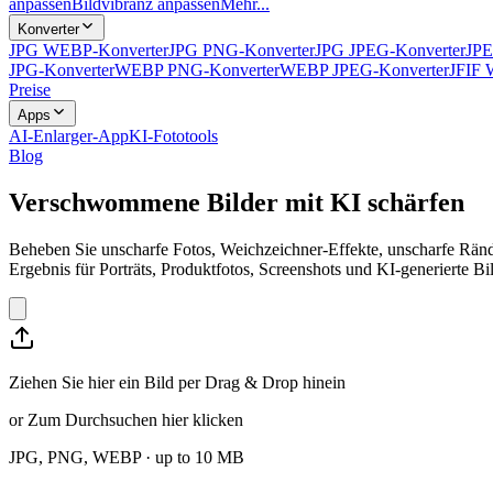
anpassen
Bildvibranz anpassen
Mehr...
Konverter
JPG WEBP-Konverter
JPG PNG-Konverter
JPG JPEG-Konverter
JPE
JPG-Konverter
WEBP PNG-Konverter
WEBP JPEG-Konverter
JFIF 
Preise
Apps
AI-Enlarger-App
KI-Fototools
Blog
Verschwommene Bilder mit KI schärfen
Beheben Sie unscharfe Fotos, Weichzeichner-Effekte, unscharfe Rände
Ergebnis für Porträts, Produktfotos, Screenshots und KI-generierte Bil
Ziehen Sie hier ein Bild per Drag & Drop hinein
or
Zum Durchsuchen hier klicken
JPG, PNG, WEBP
· up to
10
MB