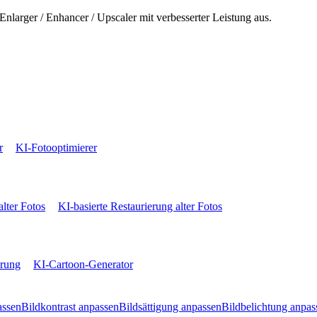
Enlarger / Enhancer / Upscaler mit verbesserter Leistung aus.
r
KI-Fotooptimierer
alter Fotos
KI-basierte Restaurierung alter Fotos
erung
KI-Cartoon-Generator
assen
Bildkontrast anpassen
Bildsättigung anpassen
Bildbelichtung anpas